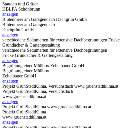
Stauden und Gräser
HBLFA Schönbrunn
anzeigen
Blütenmeer am Garagendach
Dachgrün GmbH
Blütenmeer am Garagendach
Dachgrün GmbH
anzeigen
verschiedene Sedumarten für extensive Dachbegrünungen
Fricke
Gründächer & Gartengestaltung
verschiedene Sedumarten für extensive Dachbegrünungen
Fricke Gründächer & Gartengestaltung
anzeigen
Begrünung einer Müllbox
Zehetbauer GmbH
Begrünung einer Müllbox
Zehetbauer GmbH
anzeigen
Projekt GrünStadtKlima, Versuchsdach
www.gruenstadtklima.at
Projekt GrünStadtKlima, Versuchsdach
www.gruenstadtklima.at
anzeigen
Projekt GrünStadtKlima
www.gruenstadtklima.at
Projekt GrünStadtKlima
www.gruenstadtklima.at
anzeigen
Projekt GrünStadtKlima
www.gruenstadtklima.at