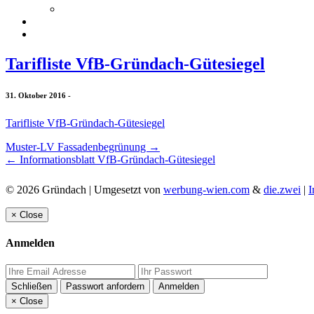
Tarifliste VfB-Gründach-Gütesiegel
31. Oktober 2016
-
Tarifliste VfB-Gründach-Gütesiegel
Muster-LV Fassadenbegrünung
→
←
Informationsblatt VfB-Gründach-Gütesiegel
© 2026 Gründach | Umgesetzt von
werbung-wien.com
&
die.zwei
|
I
×
Close
Anmelden
Schließen
Passwort anfordern
Anmelden
×
Close