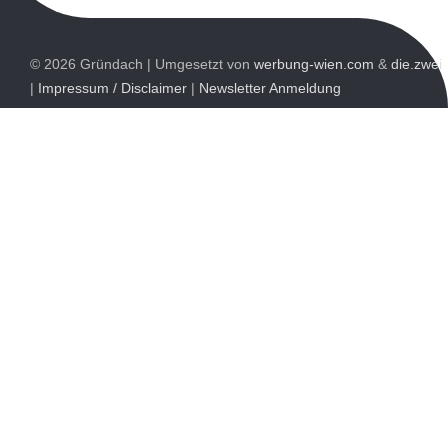
© 2026 Gründach | Umgesetzt von
werbung-wien.com
&
die.zwei
|
Impressum / Disclaimer
|
Newsletter Anmeldung