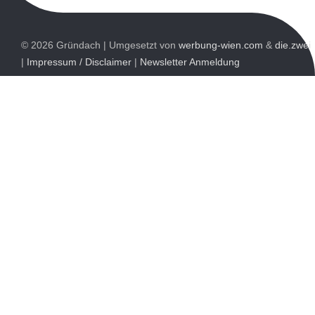
© 2026 Gründach | Umgesetzt von
werbung-wien.com
&
die.zwei
|
Impressum / Disclaimer
|
Newsletter Anmeldung